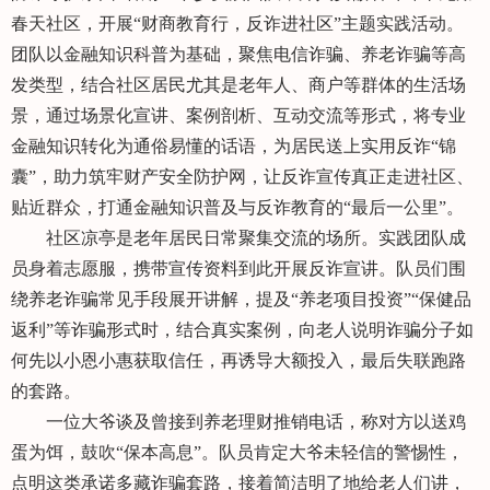
春天社区，开展“财商教育行，反诈进社区”主题实践活动。
团队以金融知识科普为基础，聚焦电信诈骗、养老诈骗等高
发类型，结合社区居民尤其是老年人、商户等群体的生活场
景，通过场景化宣讲、案例剖析、互动交流等形式，将专业
金融知识转化为通俗易懂的话语，为居民送上实用反诈“锦
囊”，助力筑牢财产安全防护网，让反诈宣传真正走进社区、
贴近群众，打通金融知识普及与反诈教育的“最后一公里”。
社区凉亭是老年居民日常聚集交流的场所。实践团队成
员身着志愿服，携带宣传资料到此开展反诈宣讲。队员们围
绕养老诈骗常见手段展开讲解，提及“养老项目投资”“保健品
返利”等诈骗形式时，结合真实案例，向老人说明诈骗分子如
何先以小恩小惠获取信任，再诱导大额投入，最后失联跑路
的套路。
一位大爷谈及曾接到养老理财推销电话，称对方以送鸡
蛋为饵，鼓吹“保本高息”。队员肯定大爷未轻信的警惕性，
点明这类承诺多藏诈骗套路，接着简洁明了地给老人们讲，