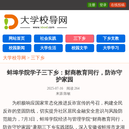
注册
登录
在线投稿
网站首页
社会实践
三下乡
下乡支教
校园新闻
大学生活
校园文学
大学学习
大学校导网
>
三下乡
蚌埠学院学子三下乡：财商教育同行，防诈守
护家园
2025-07-16 阅读:
264
来源:陈敏
为积极响应国家常态化推进反诈宣传的号召，构建全民
反诈的坚固防线，切实提升社区居民金融安全意识与风险防
范能力，7月3日，蚌埠学院经济与管理学院“财商教育同行，
防诈守护家园”暑期三下乡实践团队，深入安徽省蚌埠市龙湖