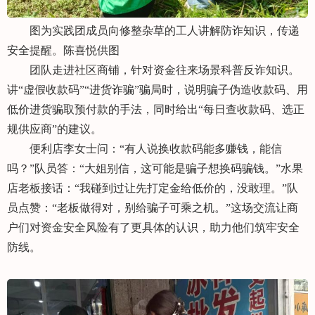
图为实践团成员向修整杂草的工人讲解防诈知识，传递
安全提醒。陈喜悦供图
团队走进社区商铺，针对资金往来场景科普反诈知识。
讲“虚假收款码”“进货诈骗”骗局时，说明骗子伪造收款码、用
低价进货骗取预付款的手法，同时给出“每日查收款码、选正
规供应商”的建议。
便利店李女士问：“有人说换收款码能多赚钱，能信
吗？”队员答：“大姐别信，这可能是骗子想换码骗钱。”水果
店老板接话：“我碰到过让先打定金给低价的，没敢理。”队
员点赞：“老板做得对，别给骗子可乘之机。”这场交流让商
户们对资金安全风险有了更具体的认识，助力他们筑牢安全
防线。