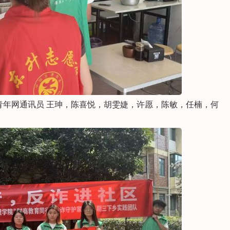
青年网通讯员 王珅，陈喜悦，胡雯婕，许愿，陈敏，任楠，何