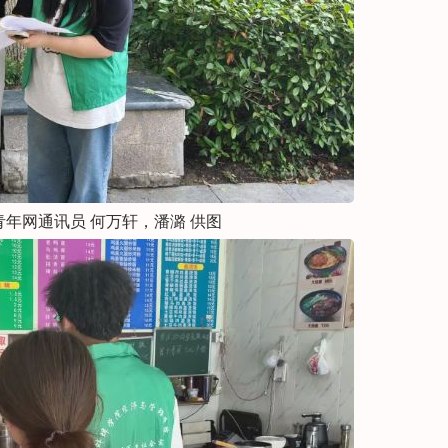
年网通讯员 何万轩，潘潞 供图