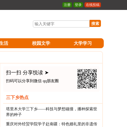
注册
登录
在线投稿
搜索
生活
校园文学
大学学习
扫一扫 分享悦读 ➤
扫码可以分享到微信 qq朋友圈
三下乡热点
塔里木大学三下乡——科技与梦想碰撞，播种探索世
界的种子
重庆对外经贸学院学子赴南疆：特色婚礼里的非遗传