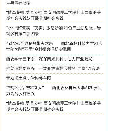
承与青春感悟
“情牵桑榆 爱洒乡村”西安明德理工学院赴山西临汾暑
期社会实践队开展暑期社会实践
“水中珠”肇实（芡实）激活沙浦 特色产业新动能，绘
就乡村振兴新图景
当北纬34°遇见热带火龙果——西北农林科技大学园艺
学院“棚程万里”乡村振兴调研实践团
西农学子三下乡：深探南果北种，助力产业振兴
推普润疆促振兴：一堂开在南疆乡村的“共富”语言课
青耘沃土绿，智绘乡兴图
“智享生活·智汇新风”——西北农林科技大学AI科技助
力高台乡村振兴
“情牵桑榆 爱洒乡村”西安明德理工学院赴山西临汾暑
期社会实践队开展暑期社会实践