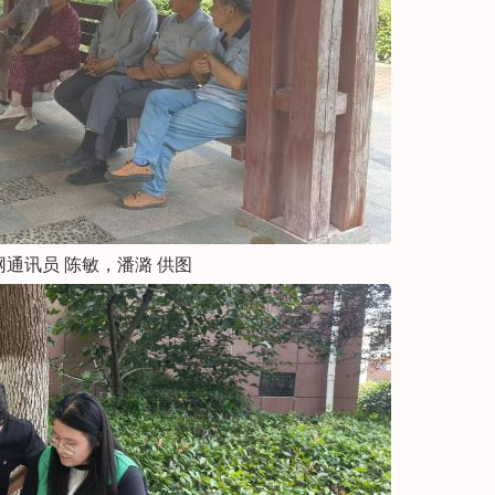
通讯员 陈敏，潘潞 供图