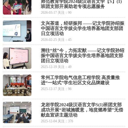
师范教育学院2024级汉语言文学【S】(1)
班团支部开展助老专项志愿服务
2026-03-17 关注：90
文兴茶道，经研振邦 ——记文学院孙绍振
中国语言文学拔尖学生培养基地团支部团
日立项活动
2026-02-25 关注：45
溯往“丝”今，力拓宏猷 ——记文学院孙绍
振中国语言文学拔尖学生培养基地团支部
团日立项活动
2025-12-19 关注：49
常州工学院电气信息工程学院 高质量推
进“一站式”学生社区文化品牌建设
2025-12-17 关注：96
龙岩学院2024级汉语言文学S(1)班团支部
成功开展“岩城施暖意，地贫燃希望”无偿
献血宣讲主题活动
2025-12-04 关注：376