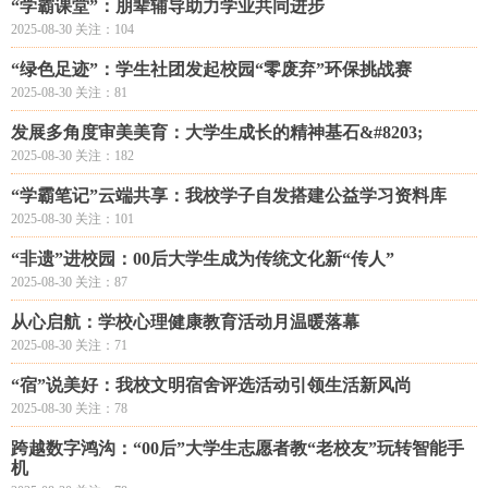
“学霸课堂”：朋辈辅导助力学业共同进步
2025-08-30 关注：104
“绿色足迹”：学生社团发起校园“零废弃”环保挑战赛
2025-08-30 关注：81
发展多角度审美美育：大学生成长的精神基石&#8203;
2025-08-30 关注：182
“学霸笔记”云端共享：我校学子自发搭建公益学习资料库
2025-08-30 关注：101
“非遗”进校园：00后大学生成为传统文化新“传人”
2025-08-30 关注：87
从心启航：学校心理健康教育活动月温暖落幕
2025-08-30 关注：71
“宿”说美好：我校文明宿舍评选活动引领生活新风尚
2025-08-30 关注：78
跨越数字鸿沟：“00后”大学生志愿者教“老校友”玩转智能手
机