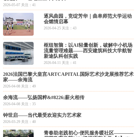
2026-05-07 关注：41
逐风曲园，竞绽芳华｜曲阜师范大学运动
会燃情启幕
2026-04-25 关注：43
枢纽智脑：以AI轻量创新，破解中小机场
流量管理难题——西安建筑科技大学航智
新途队科创实践
2026-04-11 关注：41
2026法国巴黎大皇宫ARTCAPITAL国际艺术沙龙展推荐艺术
家——余海流
2026-04-08 关注：49
余海流——弘扬国粹&#8226;薪火相传
2026-04-08 关注：35
钟世启——当代最受欢迎实力艺术家
2026-03-29 关注：40
青春助老践初心·便民服务暖社区————