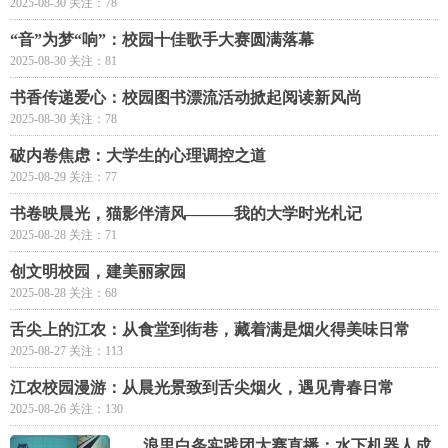
2025-08-30 关注：78
“音”为梦“响”：校园十佳歌手大赛圆满落幕
2025-08-30 关注：81
书香传递爱心：校园图书漂流活动掀起阅读新风尚
2025-08-30 关注：78
破内卷焦虑：大学生的心理调控之道
2025-08-29 关注：77
书卷映晨光，猫影伴清风———我的大学时光札记
2025-08-28 关注：71
创文明校园，建美丽家园
2025-08-28 关注：68
舌尖上的江农：从食堂到街巷，藏着满是烟火得美味日常
2025-08-27 关注：113
江农校园漫游：从晨光景致到舌尖烟火，遇见青春日常
2025-08-26 关注：130
浪里白条实践团大赛直播：水下机器人成