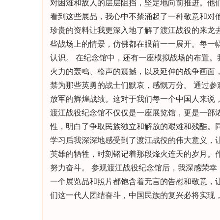
对困难和敌人的层层阻挡，坚定地向前推进。他
看到这些展品，我心中不禁涌起了一种敬意和对
珍贵的资料让我更深入地了解了渡江战役的来龙
些战场上的情景，仿佛都在眼前一一展开。每一
认识。 在纪念馆中，还有一座模拟战场的布置
火力的轰鸣、枪声的震撼，以及延伸的战争画面
禁为那些英勇的战士们默哀，感慨万分。 通过
放军的辉煌战绩。这对于我们每一个中国人来说
渡江战役纪念馆不仅仅是一座展览馆，更是一部
性，明白了争取民族独立和解放的艰难和残酷。
学习后我深深地感受到了渡江战役的伟大意义，
英雄的牺牲，时刻铭记着那段烽火连天的岁月。
努力奋斗。 参观渡江战役纪念馆后，我深感荣
一个展览品和照片都饱含着无言的告慰和敬意，
们这一代人团结奋斗，中国民族的复兴必将实现