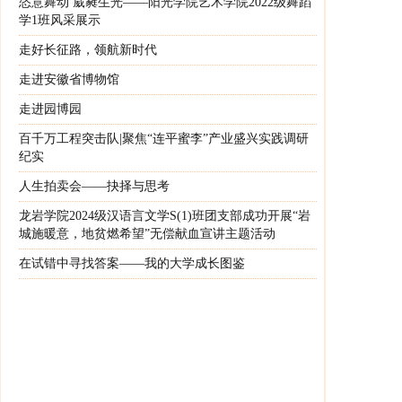
恣意舞动 葳蕤生光——阳光学院艺术学院2022级舞蹈
学1班风采展示
走好长征路，领航新时代
走进安徽省博物馆
走进园博园
百千万工程突击队|聚焦“连平蜜李”产业盛兴实践调研
纪实
人生拍卖会——抉择与思考
龙岩学院2024级汉语言文学S(1)班团支部成功开展“岩
城施暖意，地贫燃希望”无偿献血宣讲主题活动
在试错中寻找答案——我的大学成长图鉴