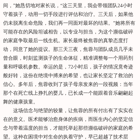
间，”她恳切地对家长说，“这三天里，我会带领团队24小时
守着孩子，动用一切手段进行评估和治疗。三天后，如果他
仍未脱离生命危险，我们再一同面对最坏的结果。”她将所有
可能存在的风险坦诚相告，以专业与担当，为这个濒临破碎
的家庭争取最后一线生机。家长最终被焦蓉的真挚态度打
动，同意了她的提议。那三天三夜，焦蓉与团队成员几乎未
曾合眼，时刻监测孩子的生命体征，精准调整每一个用药剂
量和呼吸机参数。幸运的是，72小时后，孩子的情况竟奇迹
般好转，这份在绝境中搏来的希望，也让家长坚定了救治的
信心。多年后，焦蓉收到了孩子母亲发来的一段视频：当年
那个在死亡线上挣扎的婴儿，已长成一个能跟着音乐翩翩起
舞的健康孩童。
这场信念与绝望的较量，让焦蓉的所有付出有了实实在
在的意义。医术能够治愈身体的疾病，而医生内心的坚定信
念与带着温度的担当，才能托举起那些濒临破碎的家庭的希
望。这种在困境中对生命的执着守护，早已超越了技术层