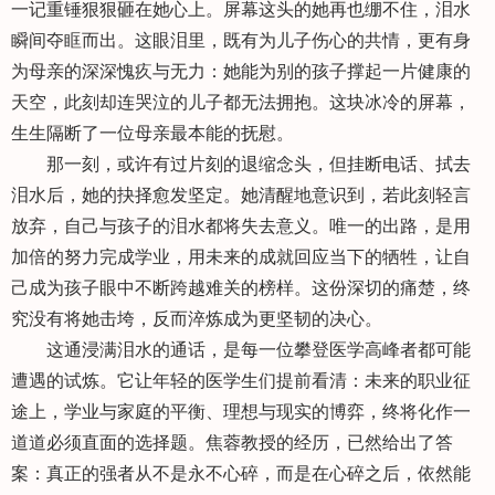
一记重锤狠狠砸在她心上。屏幕这头的她再也绷不住，泪水
瞬间夺眶而出。这眼泪里，既有为儿子伤心的共情，更有身
为母亲的深深愧疚与无力：她能为别的孩子撑起一片健康的
天空，此刻却连哭泣的儿子都无法拥抱。这块冰冷的屏幕，
生生隔断了一位母亲最本能的抚慰。
那一刻，或许有过片刻的退缩念头，但挂断电话、拭去
泪水后，她的抉择愈发坚定。她清醒地意识到，若此刻轻言
放弃，自己与孩子的泪水都将失去意义。唯一的出路，是用
加倍的努力完成学业，用未来的成就回应当下的牺牲，让自
己成为孩子眼中不断跨越难关的榜样。这份深切的痛楚，终
究没有将她击垮，反而淬炼成为更坚韧的决心。
这通浸满泪水的通话，是每一位攀登医学高峰者都可能
遭遇的试炼。它让年轻的医学生们提前看清：未来的职业征
途上，学业与家庭的平衡、理想与现实的博弈，终将化作一
道道必须直面的选择题。焦蓉教授的经历，已然给出了答
案：真正的强者从不是永不心碎，而是在心碎之后，依然能