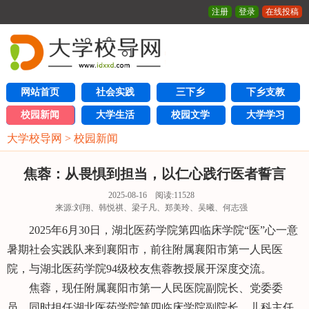
注册
登录
在线投稿
网站首页
社会实践
三下乡
下乡支教
校园新闻
大学生活
校园文学
大学学习
大学校导网
>
校园新闻
焦蓉：从畏惧到担当，以仁心践行医者誓言
2025-08-16 阅读:
11528
来源:刘翔、韩悦祺、梁子凡、郑美玲、吴曦、何志强
2025年6月30日，湖北医药学院第四临床学院“医”心一意
暑期社会实践队来到襄阳市，前往附属襄阳市第一人民医
院，与湖北医药学院94级校友焦蓉教授展开深度交流。
焦蓉，现任附属襄阳市第一人民医院副院长、党委委
员，同时担任湖北医药学院第四临床学院副院长、儿科主任