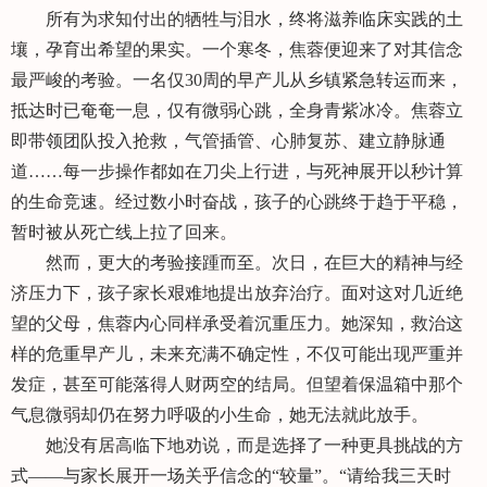
所有为求知付出的牺牲与泪水，终将滋养临床实践的土
壤，孕育出希望的果实。一个寒冬，焦蓉便迎来了对其信念
最严峻的考验。一名仅30周的早产儿从乡镇紧急转运而来，
抵达时已奄奄一息，仅有微弱心跳，全身青紫冰冷。焦蓉立
即带领团队投入抢救，气管插管、心肺复苏、建立静脉通
道……每一步操作都如在刀尖上行进，与死神展开以秒计算
的生命竞速。经过数小时奋战，孩子的心跳终于趋于平稳，
暂时被从死亡线上拉了回来。
然而，更大的考验接踵而至。次日，在巨大的精神与经
济压力下，孩子家长艰难地提出放弃治疗。面对这对几近绝
望的父母，焦蓉内心同样承受着沉重压力。她深知，救治这
样的危重早产儿，未来充满不确定性，不仅可能出现严重并
发症，甚至可能落得人财两空的结局。但望着保温箱中那个
气息微弱却仍在努力呼吸的小生命，她无法就此放手。
她没有居高临下地劝说，而是选择了一种更具挑战的方
式——与家长展开一场关乎信念的“较量”。“请给我三天时