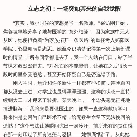
立志之初：一场突如其来的自我觉醒
“其实，我小时候的梦想是当一名教师。”采访刚开始，
焦蓉坦率地分享了她与医学的“意外结缘”。因为家族中无人
从医，她便担负着“为家族拓开一条医路”的重任考入郧阳医
学院，心里却满是忐忑。她至今仍清楚记得第一次上解剖课
时的情景：“所有同学都进去了，我一个人站在门口，站了半
节课才敢默默进去。”对死亡的本能畏惧，让她在之后很长一
段时间里备受煎熬，甚至开始怀疑自己是否选错了路。
刚入学时，焦蓉和许多新生一样都有些松懈，连晚自习
都从没去上过，对学业也显得浑浑噩噩。这样的状态一直持
续到大二，才迎来了转折。某天晚上，一个念头毫无征兆地
撞进脑海：“我将来是要做医生的，如果一直这样敷衍学习，
将来怕是会因为自己医术不精，给无数生命留下无法挽回的
遗憾！”这个想法让她瞬间惊出一身冷汗。前所未有的责任感
在那一刻压过了所有迷茫与恐惧——她彻底“醒”了。从此她