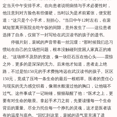
定当天中午安排手术。在向患者说明病情与手术必要性时，
他注意到对方脸色有些僵硬，当时以为是术前紧张，便安慰
道：“这只是个小手术，别担心。”当日中午12时左右，在裴
斌短暂离开医院去吃午饭的间隙，意外发生了——这位患者
选择了自杀，仅留下一封写给在武汉读书的孩子的遗书。
停顿片刻，裴斌的声音带着一丝沉缓：“那时候我们总习
惯站在自己的立场想问题，根本没触碰到贫困人家真正的难
处。”这场猝不及防的变故，像一块巨石压在他心头——震惊
之外，更多的是深深的无力。后来他才知道，患者走上绝
路，不过是怕150元的手术费拖垮远在武汉读书的孩子。区区
150元，竟成了压垮一条生命的最后一根稻草。医者的责任心
与现实的无力感交织着，像潮水般漫过他的胸口，让他喘不
过气。这件事成了一记响锤，狠狠敲醒了他：“医术之上，更
要有对生命的敬畏。拿起手术刀之前，先要读懂每一个生命
背后的重量。尽全力托住每一个挣扎的灵魂，这才是医者该
有的温度与底色。”回忆到这里，裴斌的语气里充满了遗