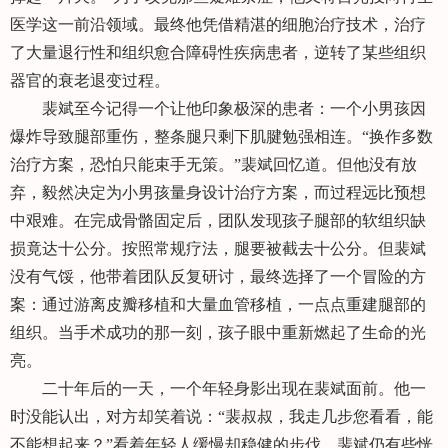
医学这一前沿领域。最终他凭借精湛的细胞治疗技术，治疗
了大量退行性和组织愈合障碍性疾病患者，逆转了某些组织
器官的衰老退变过程。
裴斌至今记得一个让他印象极深的患者：一个小男孩因
爆炸导致腿部重伤，整条腿只剩下肌腱勉强相连。“换作多数
治疗方案，恐怕只能束手无策。”裴斌回忆道。但他没有放
弃，毅然决定为小男孩量身设计治疗方案，而过程远比预想
中艰难。在完成骨骼固定后，团队发现孩子腿部的软组织缺
损竟达十公分。按照常规疗法，腿要被截去十公分。但裴斌
没有气馁，他带着团队反复研讨，最终选择了一个冒险的方
案：通过游离皮瓣移植和大量血管移植，一点点重建腿部的
组织。当手术成功的那一刻，孩子眼中重新燃起了生命的光
亮。
二十年后的一天，一个年轻身影出现在裴斌面前。他一
时没能认出，对方却笑着说：“裴叔叔，我走几步您看看，能
不能想起来？”看着年轻人缓慢却稳健的步伐，裴斌仍有些恍