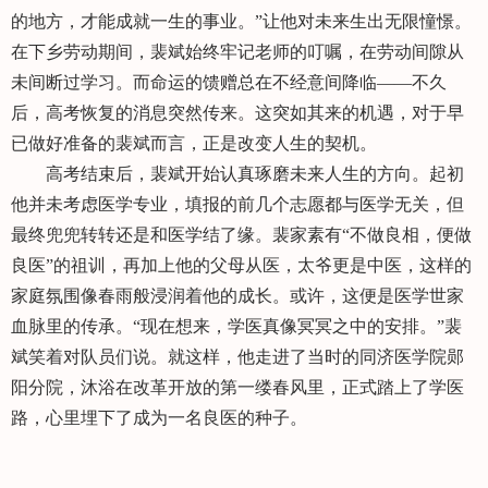
的地方，才能成就一生的事业。”让他对未来生出无限憧憬。
在下乡劳动期间，裴斌始终牢记老师的叮嘱，在劳动间隙从
未间断过学习。而命运的馈赠总在不经意间降临——不久
后，高考恢复的消息突然传来。这突如其来的机遇，对于早
已做好准备的裴斌而言，正是改变人生的契机。
高考结束后，裴斌开始认真琢磨未来人生的方向。起初
他并未考虑医学专业，填报的前几个志愿都与医学无关，但
最终兜兜转转还是和医学结了缘。裴家素有“不做良相，便做
良医”的祖训，再加上他的父母从医，太爷更是中医，这样的
家庭氛围像春雨般浸润着他的成长。或许，这便是医学世家
血脉里的传承。“现在想来，学医真像冥冥之中的安排。”裴
斌笑着对队员们说。就这样，他走进了当时的同济医学院郧
阳分院，沐浴在改革开放的第一缕春风里，正式踏上了学医
路，心里埋下了成为一名良医的种子。