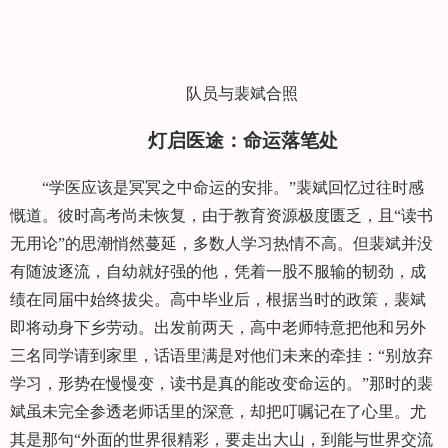
队员与裴斌合照
灯启医途：命运落笔处
“学医应该是冥冥之中命运的安排。”裴斌回忆过往时感
慨道。彼时高考尚未恢复，由于教育资源极度匮乏，且“读书
无用论”的思潮悄然蔓延，多数人学习热情不高。但裴斌并没
有随波逐流，自幼就好强的他，凭着一股不服输的韧劲，成
绩在同届中始终拔尖。高中毕业后，根据当时的政策，裴斌
即将动身下乡劳动。出发前两天，高中老师特意把他和另外
三名同学请到家里，话语里满是对他们未来的牵挂：“别放弃
学习，形势在慢慢变，读书是真的能改变命运的。”那时的裴
斌虽未完全参透老师话里的深意，却把叮嘱记在了心里。尤
其是那句“外面的世界很精彩，要走出大山，到能与世界交流