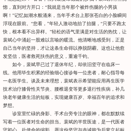
惚，直到对方开口：“我就是当年那个被炸伤腿的小男孩
啊！”记忆如潮水般涌来，当年手术台上那张苍白的小脸瞬间
浮现在眼前。“您看，”年轻人激动地抬了抬腿，“只要不跑太
快，根本看不出异样。”轻松的语气里满是对生活的热忱，让
裴斌心中涌起一股难以言喻的暖流。他清晰地感受到，正是
自己当年的坚持，才让这条生命得以挣脱阴霾。这也让他愈
发坚信，医者救死扶伤的意义，重逾千钧。
如今，裴斌早已过了退休年纪，却依旧坚守在临床一
线。他用毕生积累的经验细心接诊每一位患者，耐心指导每
一名医学生。谈及未来理想，裴斌表示希望能应用再生医学
技术治疗膝骨性关节炎、腰椎退变等更多退行性疾病，补几
块老年健康生活的短板，实现健康百岁、幸福百年的追求和
梦想。
诊室里忙碌的身影、手术台旁专注的眼神，都在默默续
写着一位医者对生命的担当。裴斌的半世医途，是一代医者
守初心、赴使命的缩影，愿这份坚守与赤诚能为后辈立起标