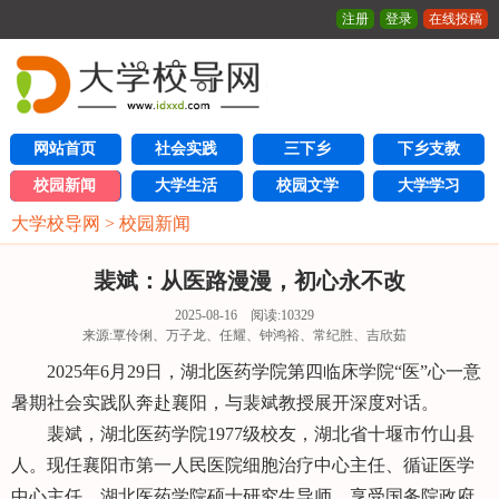
注册
登录
在线投稿
网站首页
社会实践
三下乡
下乡支教
校园新闻
大学生活
校园文学
大学学习
大学校导网
>
校园新闻
裴斌：从医路漫漫，初心永不改
2025-08-16 阅读:
10329
来源:覃伶俐、万子龙、任耀、钟鸿裕、常纪胜、吉欣茹
2025年6月29日，湖北医药学院第四临床学院“医”心一意
暑期社会实践队奔赴襄阳，与裴斌教授展开深度对话。
裴斌，湖北医药学院1977级校友，湖北省十堰市竹山县
人。现任襄阳市第一人民医院细胞治疗中心主任、循证医学
中心主任、湖北医药学院硕士研究生导师。享受国务院政府