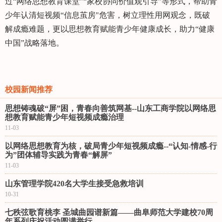
过“网络思想教育课堂”“家校协同价值观引导”等形式，帮助青
少年认清短视频“信息茧房"危害，树立理性用网观念，既破
解成瘾难题，更以思想教育赋能青少年健康成长，助力“健康
中国”战略落地。
校园新闻推荐
思想铸魂破“屏”困，青春向善筑网基--山东工商学院以网络思
想教育赋能青少年短视频成瘾治理
11-03
以网络思想教育为核，破局青少年短视频成瘾--“认知-情感-行
为”团体辅导实践为青春“解屏”
11-03
山东管理学院420名大学生接受急救培训
10-31
七秩弦歌育桃李 圣城曲园谱新篇——曲阜师范大学建校70周
年系列庆祝活动圆满举行